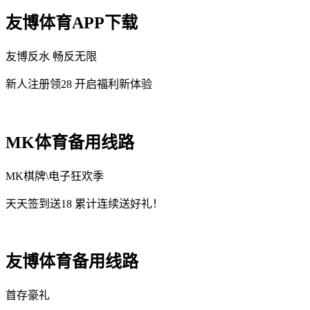
友博体育APP下载
友博反水 畅反无限
新人注册领28 开启福利新体验
MK体育备用线路
MK棋牌\电子狂欢季
天天签到送18 累计连续送好礼！
友博体育备用线路
首存豪礼