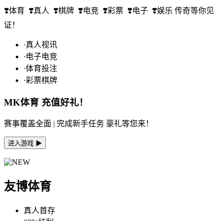
❣️体育 ❣️真人 ❣️棋牌 ❣️电竞 ❣️彩票 ❣️电子 ❣️娱乐 传奇等你见
证！
·
真人视讯
·
电子电竞
·
体育投注
·
彩票棋牌
MK体育
充值好礼！
赛事覆盖全面 | 完成新手任务 豪礼等您来！
进入游戏
▶
友博体育
真人首存