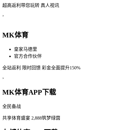
超高返利带您玩转 真人视讯
›
MK体育
皇家马德里
官方合作伙伴
全站返利 限时回馈 彩金全面提升150%
›
MK体育APP下载
全民备战
共享体育盛宴 2,888筑梦绿茵