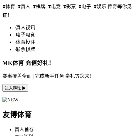
❣️体育 ❣️真人 ❣️棋牌 ❣️电竞 ❣️彩票 ❣️电子 ❣️娱乐 传奇等你见
证！
·
真人视讯
·
电子电竞
·
体育投注
·
彩票棋牌
MK体育
充值好礼！
赛事覆盖全面 | 完成新手任务 豪礼等您来！
进入游戏
▶
友博体育
真人首存